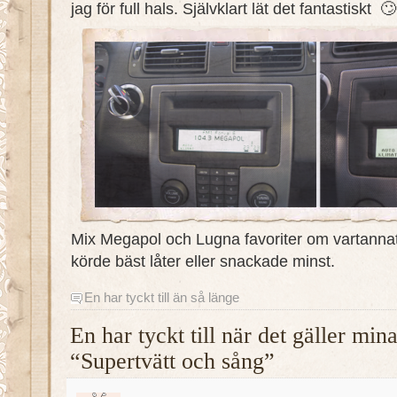
jag för full hals. Självklart lät det fantastiskt 
Mix Megapol och Lugna favoriter om vartann
körde bäst låter eller snackade minst.
En har tyckt till än så länge
En har tyckt till när det gäller mi
“Supertvätt och sång”