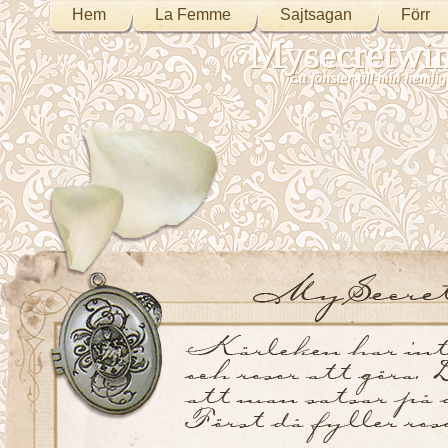
Hem
La Femme
Sajtsagan
Förr
Mysecretwi
Ett fönster till min heml