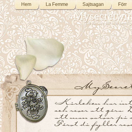
Hem
La Femme
Sajtsagan
Förr
Mysecretwi
Ett fönster till min heml