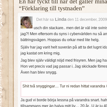
En har tyckt till när det gäller mi
“Förklaring till tystnaden”
Linda
Det här sa
den 11 december, 2009
usch din stackare.. men det är väl inte svini
jag?! Men eftersom du syns i cybervärlden nu så ant
bättringsvägen. Hoppas du orkar med lite helg.
Själv har jag varit helt suverän på att ta det lugnt i
jag kastat om kring mig.
Jag blev själv väldigt nöjd med frisyren. Men jag har
Hon vet precis vad jag passar i. Jag skickade förr
Även han blev snygg.
Shit två snyggingar… Tur ni redan hittat varandra 
Ja gud vi borde börja lessna på varandra snart. hah
tillsammans mer än halva mitt liv… 20 år.. U är ju 4