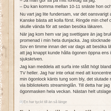
– Ja man gör så på mitt företag sa jag.
– Du kan komma mellan 10-11 snäste hon och 
Nu vart jag lite fundersam, var det oansvarigt at
Kanske bästa att kolla först. Ringde min chef 
skulle vända för att sedan besöka läkaren.
När jag kom hem var jag svettigare än jag bruk
promenad i min heta dunjacka. Jag slocknade s
Sov en timme innan det var dags att besöka lä
att jag knappt kunde hålla ögonen öppna ens 
sjukskriven.
Jag kan meddela att surfa inte stått högt bland
TV heller. Jag har inte orkat med att koncentre
min ögonlock känts tung som bly, det slutade
via bibliotekets streaminglån. Till detta har j
ögonmasken hela veckan. Nästan helt utslage
En har tyckt till än så länge