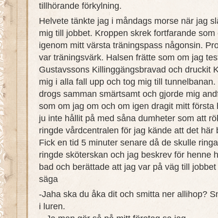
tillhörande förkylning.
Helvete tänkte jag i måndags morse när jag sl
mig till jobbet. Kroppen skrek fortfarande som
igenom mitt värsta träningspass någonsin. Prob
var träningsvärk. Halsen frätte som om jag te
Gustavssons Killinggängsbravad och druckit 
mig i alla fall upp och tog mig till tunnelbana
drogs samman smärtsamt och gjorde mig an
som om jag om och om igen dragit mitt första 
ju inte hållit på med såna dumheter som att rö
ringde vårdcentralen för jag kände att det här
Fick en tid 5 minuter senare då de skulle ringa
ringde sköterskan och jag beskrev för henne 
bad och berättade att jag var på väg till jobbet
säga
-Jaha ska du åka dit och smitta ner allihop? S
i luren.