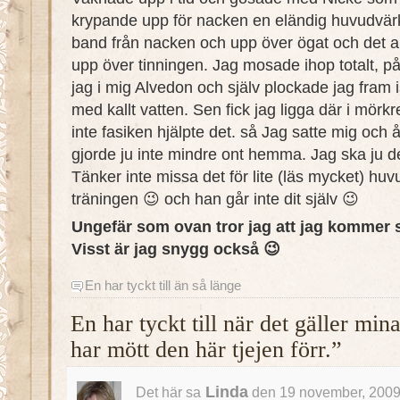
krypande upp för nacken en eländig huvudvär
band från nacken och upp över ögat och det 
upp över tinningen. Jag mosade ihop totalt, 
jag i mig Alvedon och själv plockade jag fram 
med kallt vatten. Sen fick jag ligga där i mörkr
inte fasiken hjälpte det. så Jag satte mig och åk
gjorde ju inte mindre ont hemma. Jag ska ju d
Tänker inte missa det för lite (läs mycket) hu
träningen 😉 och han går inte dit själv 😉
Ungefär som ovan tror jag att jag kommer s
Visst är jag snygg också 😉
En har tyckt till än så länge
En har tyckt till när det gäller mi
har mött den här tjejen förr.”
Linda
Det här sa
den 19 november, 2009