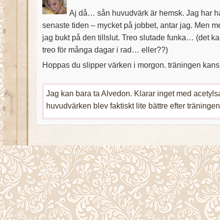
Aj då… sån huvudvärk är hemsk. Jag har ha
senaste tiden – mycket på jobbet, antar jag. Men me
jag bukt på den tillslut. Treo slutade funka… (det k
treo för många dagar i rad… eller??)
Hoppas du slipper värken i morgon. träningen kan
Jag kan bara ta Alvedon. Klarar inget med acetylsa
huvudvärken blev faktiskt lite bättre efter träningen