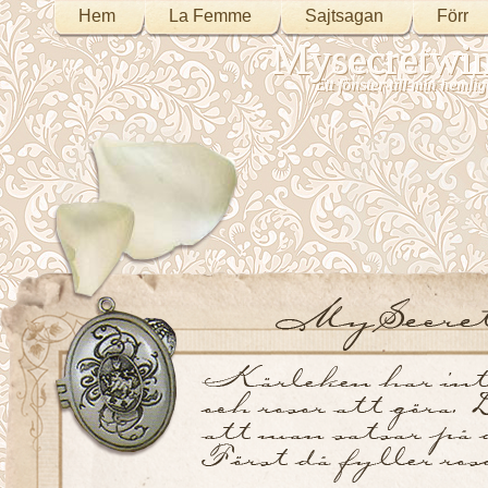
Hem
La Femme
Sajtsagan
Förr
Mysecretwi
Ett fönster till min heml