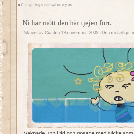
«
Cats getting medieval on my as
Ni har mött den här tjejen förr.
Skrivet av
Cia
den 19 november, 2009 i
Den motvillige 
Vaknade upp i tid och gosade med Nicke som 