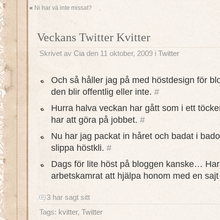
«
Ni har vä inte missat?
Veckans Twitter Kvitter
Skrivet av
Cia
den 11 oktober, 2009 i
Twitter
Och så håller jag på med höstdesign för b
den blir offentlig eller inte.
#
Hurra halva veckan har gått som i ett töcke
har att göra på jobbet.
#
Nu har jag packat in håret och badat i badolja
slippa höstkli.
#
Dags för lite höst på bloggen kanske… Har
arbetskamrat att hjälpa honom med en sajt 
3 har sagt sitt
Tags:
kvitter
,
Twitter