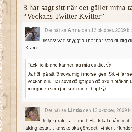
3 har sagt sitt när det gäller mina 
“Veckans Twitter Kvitter”
Anne
Det här sa
den 12 oktober, 2009 kl
Jisses! Vad snyggt du har här. Vad duktig du
Kram
Tack, jo ibland känner jag mig duktig. 🙂
Ja höll på att försova mig i morse igen. Så vi får s
veckan blir. Har sovit dåligt igen då axeln bråkar. D
morgonen som jag somnar in djupt 🙁
Linda
Det här sa
den 12 oktober, 2009 k
Jo ljusgrafitti är cooolt. Har kikat i nån fot
aldrig testat… kanske ska göra det i vinter…*funder