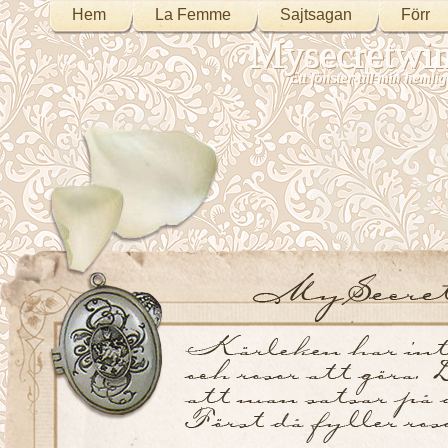
Hem
La Femme
Sajtsagan
Förr
Mysecretwi
Ett fönster till min heml