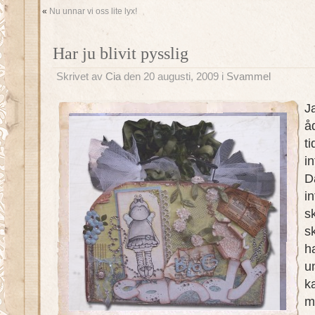
«
Nu unnar vi oss lite lyx!
Har ju blivit pysslig
Skrivet av
Cia
den 20 augusti, 2009 i
Svammel
J
å
t
in
D
i
sk
s
h
u
k
m