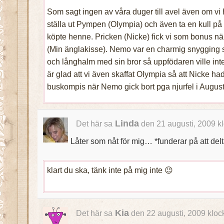
Som sagt ingen av våra duger till avel även om vi 
ställa ut Pympen (Olympia) och även ta en kull på
köpte henne. Pricken (Nicke) fick vi som bonus n
(Min änglakisse). Nemo var en charmig snygging 
och långhalm med sin bror så uppfödaren ville int
är glad att vi även skaffat Olympia så att Nicke ha
buskompis när Nemo gick bort pga njurfel i August
Linda
Det här sa
den 21 augusti, 2009 k
Låter som nåt för mig… *funderar på att del
klart du ska, tänk inte på mig inte 😉
Kia
Det här sa
den 22 augusti, 2009 kloc