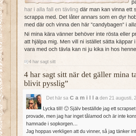
p
har i alla fall en tävling
där man kan vinna ett st
scrappa med. Det låter annars som en dyr hob
med där och vinna den här ”candybagen” i alla 
Ni mina kära vänner behöver inte rösta eller pr
att hjälpa mig. Men vill ni istället sätta käppar 
vara med och tävla kan ni ju kika in hos henne
4 har sagt sitt
4 har sagt sitt när det gäller mina
blivit pysslig”
C a m i l l a
Det här sa
den 21 augusti, 
Lycka till! 🙂 Själv beställde jag ett scrapset
provade, men jag har inget tålamod och är inte konst
hamnade i sopkorgen…
Jag hoppas verkligen att du vinner, så jag tänker in