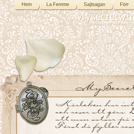
Hem
La Femme
Sajtsagan
Förr
Mysecretwi
Ett fönster till min heml