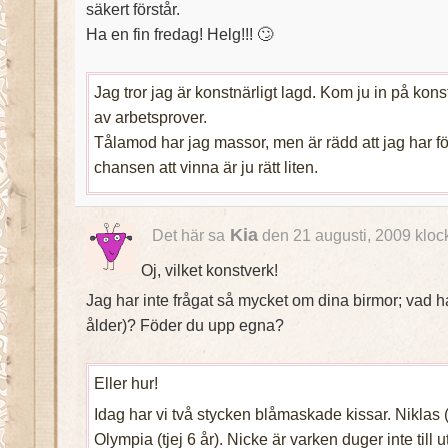
säkert förstår.
Ha en fin fredag! Helg!!! 🙄
Jag tror jag är konstnärligt lagd. Kom ju in på kon
av arbetsprover.
Tålamod har jag massor, men är rädd att jag har för
chansen att vinna är ju rätt liten.
Kia
Det här sa
den 21 augusti, 2009 kloc
Oj, vilket konstverk!
Jag har inte frågat så mycket om dina birmor; vad ha
ålder)? Föder du upp egna?
Eller hur!
Idag har vi två stycken blåmaskade kissar. Niklas (
Olympia (tjej 6 år). Nicke är varken duger inte till u