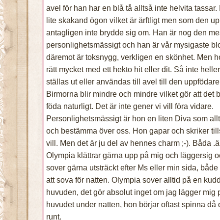
avel för han har en blå tå alltså inte helvita tassa
lite skakand ögon vilket är ärftligt men som den u
antagligen inte brydde sig om. Han är nog den me
personlighetsmässigt och han är vår mysigaste bl
däremot är toksnygg, verkligen en skönhet. Men hon
rätt mycket med ett hekto hit eller dit. Så inte hell
ställas ut eller användas till avel till den uppfödar
Birmorna blir mindre och mindre vilket gör att det bl
föda naturligt. Det är inte gener vi vill föra vidare.
Personlighetsmässigt är hon en liten Diva som al
och bestämma över oss. Hon gapar och skriker till
vill. Men det är ju del av hennes charm ;-). Båda .är
Olympia klättrar gärna upp på mig och läggersig 
sover gärna utsträckt efter Ms eller min sida, båd
att sova för natten. Olympia sover alltid på en ku
huvuden, det gör absolut inget om jag lägger mi
huvudet under natten, hon börjar oftast spinna då 
runt.