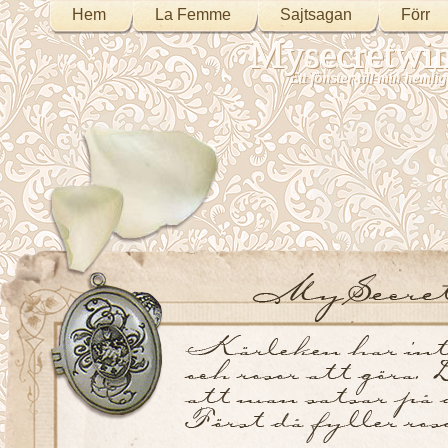
Hem
La Femme
Sajtsagan
Förr
Mysecretwi
Ett fönster till min heml