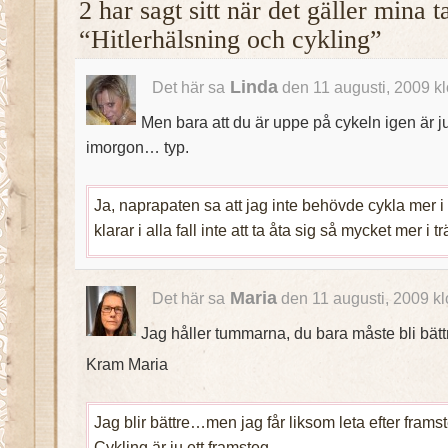
2 har sagt sitt när det gäller mina 
“Hitlerhälsning och cykling”
Linda
Det här sa
den 11 augusti, 2009 k
Men bara att du är uppe på cykeln igen är ju
imorgon… typ.
Ja, naprapaten sa att jag inte behövde cykla mer i
klarar i alla fall inte att ta åta sig så mycket mer i t
Maria
Det här sa
den 11 augusti, 2009 k
Jag håller tummarna, du bara måste bli bättr
Kram Maria
Jag blir bättre…men jag får liksom leta efter frams
Cykling är ju ett framsteg.