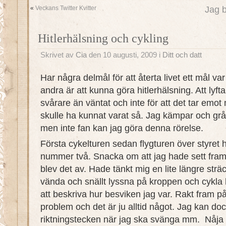
«
Veckans Twitter Kvitter
Jag b
Hitlerhälsning och cykling
Skrivet av
Cia
den 10 augusti, 2009 i
Ditt och datt
Har några delmål för att återta livet ett mål var
andra är att kunna göra hitlerhälsning. Att lyft
svårare än väntat och inte för att det tar emo
skulle ha kunnat varat så. Jag kämpar och grå
men inte fan kan jag göra denna rörelse.
Första cykelturen sedan flygturen över styret h
nummer två. Snacka om att jag hade sett fram
blev det av. Hade tänkt mig en lite längre strä
vända och snällt lyssna på kroppen och cykla 
att beskriva hur besviken jag var. Rakt fram på
problem och det är ju alltid något. Jag kan doc
riktningstecken när jag ska svänga mm. Nåja 