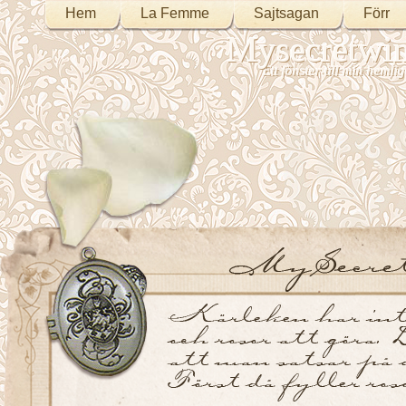
Hem
La Femme
Sajtsagan
Förr
Mysecretwi
Ett fönster till min heml