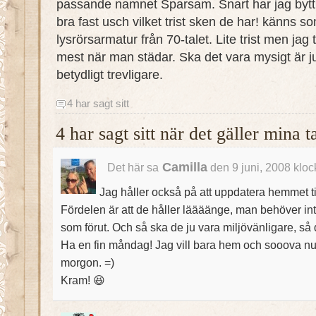
passande namnet Sparsam. Snart har jag bytt
bra fast usch vilket trist sken de har! känns 
lysrörsarmatur från 70-talet. Lite trist men jag
mest när man städar. Ska det vara mysigt är j
betydligt trevligare.
4 har sagt sitt
4 har sagt sitt när det gäller min
Camilla
Det här sa
den 9 juni, 2008 klo
Jag håller också på att uppdatera hemmet ti
Fördelen är att de håller läääänge, man behöver inte
som förut. Och så ska de ju vara miljövänligare, så d
Ha en fin måndag! Jag vill bara hem och sooova nu 
morgon. =)
Kram! 😆