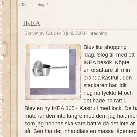
«
Tandläkardags?
IKEA
Skrivet av
Cia
den 8 juni, 2008 i
Inredning
Blev lite shopping
idag. Slog till med ett
IKEA besök. Köpte
en ersättare till min
brända kastrull, den
stackaren har lidit
nog nu tyckte M och
det hade ha rätt i.
Blev en ny IKEA 365+ Kastrull med lock. De h
matchar den inte längre med dem jag har, men
som jag hoppas ska vara bättre då det inte är 
så. Sen har det inhandlats en massa lågener