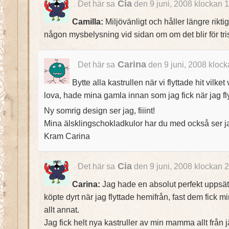
Cia
Det här sa
den 9 juni, 2008 klockan 
Camilla:
Miljövänligt och håller längre riktig
någon mysbelysning vid sidan om om det blir för trist
Carina
Det här sa
den 9 juni, 2008 klock
Bytte alla kastrullen när vi flyttade hit vilket
lova, hade mina gamla innan som jag fick när jag fl
Ny somrig design ser jag, fiiint!
Mina älsklingschokladkulor har du med också ser 
Kram Carina
Cia
Det här sa
den 9 juni, 2008 klockan 
Carina:
Jag hade en absolut perfekt uppsätt
köpte dyrt när jag flyttade hemifrån, fast dem fick 
allt annat.
Jag fick helt nya kastruller av min mamma allt från jä