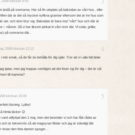
3
, 2008 klockan 9:58
jämt ändå på somrarna. Har så fin uteplats på baksidan av vårt hus.. eller
n. Men där är det så mycket nyfikna grannar eftersom det är tre hus som
r ute. och dom bryr sig. Baksidan är bara mot ”vårt” hus och där är
nånsin. Så vi har liksom pinkat in vårt revir där. Vi solar, grillar,
n bus) på somrarna där…
4
aj, 2008 klockan 12:12
n smak, så de får du behålla för dig själv. Tror att vi i alla fall delar
g tjatar, men jag hoppas verkligen att det löser sig för dig – det är väl
a hem till mamma?
5
008 klockan 15:09
erfekt lösning. Lyllos!
så himla läcker 😉
 varit utflyttad den 1 maj, men det bestrider vi och har fått rådet av
 nu och är toknervös så att magsyran flödar och jag är ständigt lätt
ver innan den feta damen sjunger…