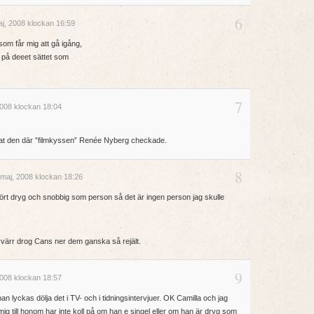
6
j, 2008 klockan 16:59
som får mig att gå igång,
 på deeet sättet som
7
008 klockan 18:04
tat den där ”filmkyssen” Renée Nyberg checkade.
8
maj, 2008 klockan 18:26
hört dryg och snobbig som person så det är ingen person jag skulle
yvärr drog Cans ner dem ganska så rejält.
9
008 klockan 18:57
n lyckas dölja det i TV- och i tidningsintervjuer. OK Camilla och jag
a mig till honom har inte koll på om han e singel eller om han är dryg som