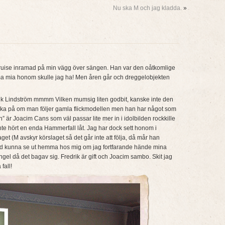
Nu ska M och jag kladda.
»
ruise inramad på min vägg över sängen. Han var den oåtkomlige
 mia honom skulle jag ha! Men åren går och dreggelobjekten
drik Lindström mmmm Vilken mumsig liten godbit, kanske inte den
ka på om man följer gamla flickmodellen men han har något som
sh” är Joacim Cans som väl passar lite mer in i idolbilden rockkille
inte hört en enda Hammerfall låt. Jag har dock sett honom i
aget (M avskyr körslaget så det går inte att följa, då mår han
 ord kunna se ut hemma hos mig om jag fortfarande hände mina
ngel då det bagav sig. Fredrik är gift och Joacim sambo. Skit jag
fall!