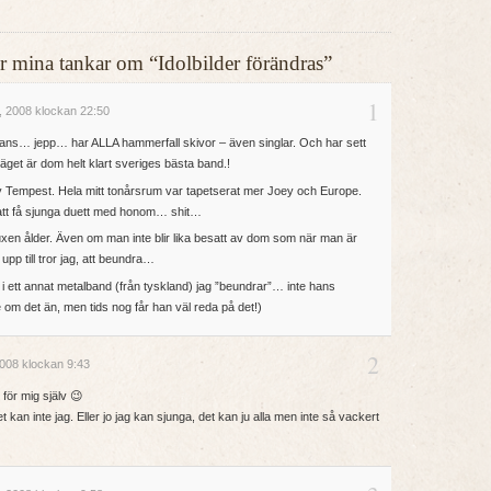
ler mina tankar om “Idolbilder förändras”
1
, 2008 klockan 22:50
ans… jepp… har ALLA hammerfall skivor – även singlar. Och har sett
läget är dom helt klart sveriges bästa band.!
y Tempest. Hela mitt tonårsrum var tapetserat mer Joey och Europe.
 att få sjunga duett med honom… shit…
i vuxen ålder. Även om man inte blir lika besatt av dom som när man är
pp till tror jag, att beundra…
 i ett annat metalband (från tyskland) jag ”beundrar”… inte hans
 om det än, men tids nog får han väl reda på det!)
2
008 klockan 9:43
för mig själv 😉
t kan inte jag. Eller jo jag kan sjunga, det kan ju alla men inte så vackert