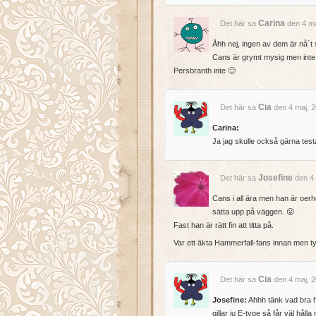
Carina
Det här sa
den 4 ma
Åhh nej, ingen av dem är nå´t 
Cans är grymt mysig men inte
Persbranth inte 🙂
Cia
Det här sa
den 4 maj, 2
Carina:
Ja jag skulle också gärna tes
Josefine
Det här sa
den 4 
Cans i all ära men han är oer
sätta upp på väggen. 😛
Fast han är rätt fin att titta på.
Var ett äkta Hammerfall-fans innan men t
Cia
Det här sa
den 4 maj, 2
Josefine:
Ahhh tänk vad bra ha
gillar ju E-type så får väl håll