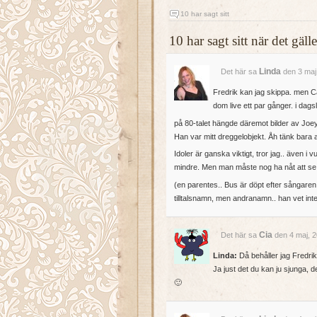
10 har sagt sitt
10 har sagt sitt när det gäl
Linda
Det här sa
den 3 maj
Fredrik kan jag skippa. men C
dom live ett par gånger. i dags
på 80-talet hängde däremot bilder av Joe
Han var mitt dreggelobjekt. Åh tänk bara
Idoler är ganska viktigt, tror jag.. även 
mindre. Men man måste nog ha nåt att se u
(en parentes.. Bus är döpt efter sångaren
tilltalsnamn, men andranamn.. han vet inte
Cia
Det här sa
den 4 maj, 2
Linda:
Då behåller jag Fredrik 
Ja just det du kan ju sjunga, de
🙂