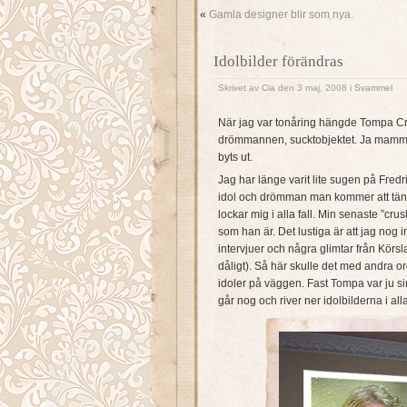
«
Gamla designer blir som nya.
Idolbilder förändras
Skrivet av
Cia
den 3 maj, 2008 i
Svammel
När jag var tonåring hängde Tompa C
drömmannen, sucktobjektet. Ja mamma
byts ut.
Jag har länge varit lite sugen på Fre
idol och drömman man kommer att tän
lockar mig i alla fall. Min senaste ”cru
som han är. Det lustiga är att jag nog 
intervjuer och några glimtar från Körsl
dåligt). Så här skulle det med andra
idoler på väggen. Fast Tompa var ju si
går nog och river ner idolbilderna i alla 