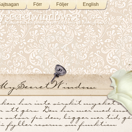
ajtsagan
Förr
Följer
English
secretwindow.se
Ett fönster till min hemliga och ändå inte så hemliga värld.