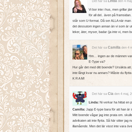
Linda
Det här sa
den 4 maj
Vi bor inte i hus, men grillar 
för all del.. även på framsida
står som U-format. Då ser ALLA när man ä
det dessutom ingen annan än vi som är ute— 
leker, äter, myser, badar (ja inte vi, me
Camilla
Det här sa
den 4 m
Hm… ingen av de männen var i mi
E-Type va?
Hur går det med ditt boende? Ursäkta att ja
inte långt kvar nu annars? Måste du flytt
K R A M!
Cia
Det här sa
den 4 maj, 2
Linda:
Ni verkar ha hittat en p
Camilla:
Japp E-type bara för att han är 
Mitt boende vågar jag inte prata om. skulle
advikaten att inte flytta. Så här sitter jag
illamående. Men det lär visst inte vara ö