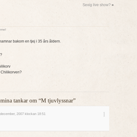
Sexig live show?
»
mmel
amnar bakom en tjej i 35 års åldern.
n?
ilikorv
i Chilikorven?
ler mina tankar om “M tjuvlyssnar”
1
december, 2007 klockan 18:51