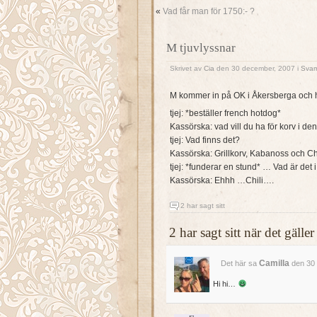
«
Vad får man för 1750:- ?
M tjuvlyssnar
Skrivet av
Cia
den 30 december, 2007 i
Sva
M kommer in på OK i Åkersberga och h
tjej: *beställer french hotdog*
Kassörska: vad vill du ha för korv i de
tjej: Vad finns det?
Kassörska: Grillkorv, Kabanoss och Ch
tjej: *funderar en stund* … Vad är det 
Kassörska: Ehhh …Chili….
2 har sagt sitt
2 har sagt sitt när det gäl
Camilla
Det här sa
den 30 
Hi hi…