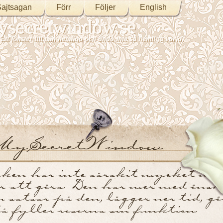
ajtsagan
Förr
Följer
English
secretwindow.se
Ett fönster till min hemliga och ändå inte så hemliga värld.