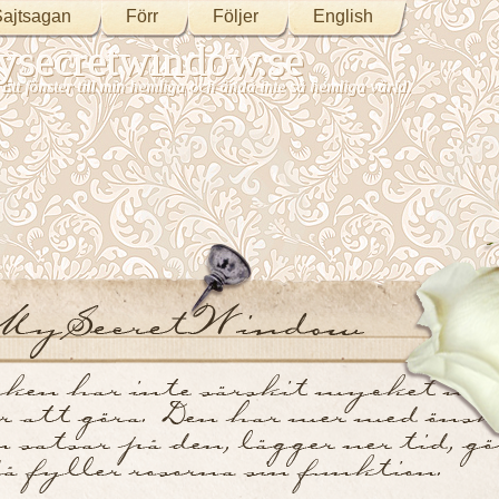
ajtsagan
Förr
Följer
English
secretwindow.se
Ett fönster till min hemliga och ändå inte så hemliga värld.