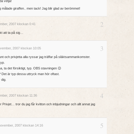
då vetja!
ag målade giraffen.. men tack! Jag blir glad av berömmet!
2
mber, 2007 klockan 0:41
kt att ta på sig…
3
vember, 2007 klockan 10:05
unt och privjetta alla ryssar jag träffar på släktsammankomster.
typ.
a, ta det försiktigt, typ. OBS stavningen 😉
? Det är typ dessa uttryck man hör oftast.
 dig.
4
mber, 2007 klockan 11:36
Privjet… tror du jag får kvitton och inbjudningar och allt annat jag
5
ovember, 2007 klockan 14:16