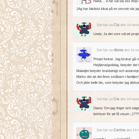
Haha… vi får väl slå oss ihop 
JAg har faktiskt kikat på en servett när j
Cia
Det här sa
den 14 nove
Linda: Ja det vore väl ett proje
diana
Det här sa
den 14 no
Privjet funkar. Jag brukar gå r
Hej/tjena/goddag, betyder det 
Maladjet betyder bra/duktigt och astarosjn
Märks det att det finns småbarn i familjen
Och jätte belle blu, som betyder jag älskar
Cia
Det här sa
den 14 nove
Diana: Om jag ringer och säger 
behöver för att få visum ;-)???
Carina
Det här sa
den 14 n