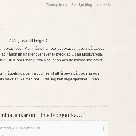
Tisdagstema – Sverige idag – ute, v.46
»
r
 det så långt kvar till helgen?
 bokat flyget. Man måste ha hotellet bokat och bevis på att det
. Om jag någonsin gnäller över svensk byrokrati… säg Moskvaresa…
tiskt. Nu slipper man ju fixa visa innan och de krävde inte bevis
ell någorlunda centralt och se till att få bevis på bokning och
 min ryska är lika med noll… Nä Jag kan säga spatsiba… men
ler mina tankar om “Inte bloggtorka…”
1
vember, 2007 klockan 0:20