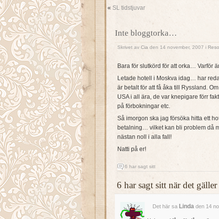
«
SL tidstjuvar
Inte bloggtorka…
Skrivet av
Cia
den 14 november, 2007 i
Reso
Bara för slutkörd för att orka… Varför är
Letade hotell i Moskva idag… har redan
är betalt för att få åka till Ryssland
USA i all ära, de var knepigare förr fak
på förbokningar etc.
Så imorgon ska jag försöka hitta ett hot
betalning… vilket kan bli problem då
nästan noll i alla fall!
Natti på er!
6 har sagt sitt
6 har sagt sitt när det gäl
Linda
Det här sa
den 14 no