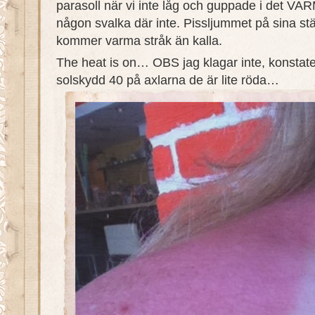
parasoll när vi inte låg och guppade i det VA
någon svalka där inte. Pissljummet på sina stäl
kommer varma stråk än kalla.
The heat is on… OBS jag klagar inte, konstate
solskydd 40 på axlarna de är lite röda…