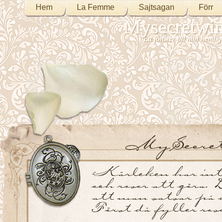
Hem
La Femme
Sajtsagan
Förr
Mysecretwi
Ett fönster till min heml