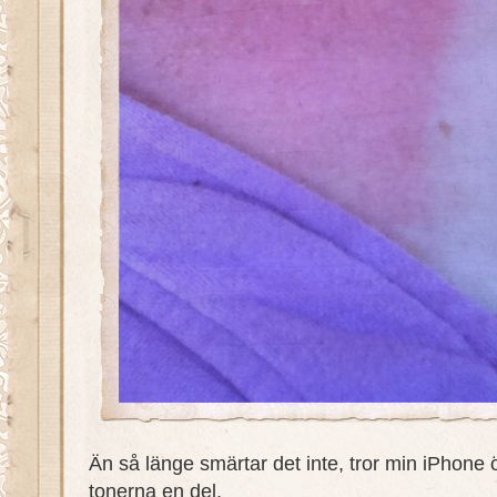
Än så länge smärtar det inte, tror min iPhone 
tonerna en del.