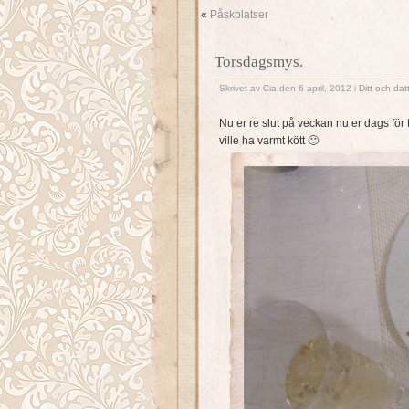
«
Påskplatser
Torsdagsmys.
Skrivet av
Cia
den 6 april, 2012 i
Ditt och dat
Nu er re slut på veckan nu er dags för
ville ha varmt kött 🙂