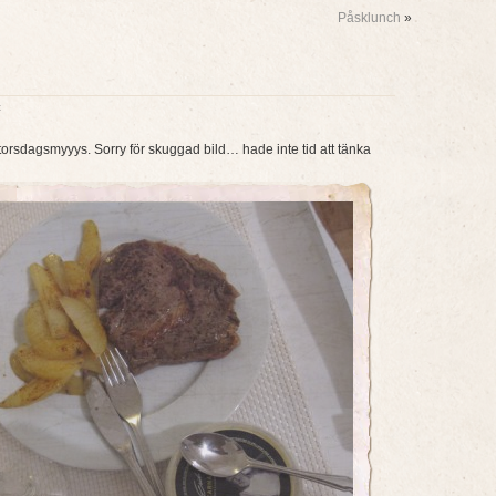
Påsklunch
»
t
 torsdagsmyyys. Sorry för skuggad bild… hade inte tid att tänka