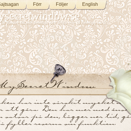
ajtsagan
Förr
Följer
English
secretwindow.se
Ett fönster till min hemliga och ändå inte så hemliga värld.