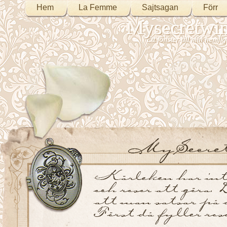
Hem
La Femme
Sajtsagan
Förr
Mysecretwi
Ett fönster till min heml