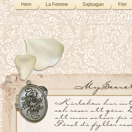
Hem
La Femme
Sajtsagan
Förr
Mysecretwi
Ett fönster till min heml