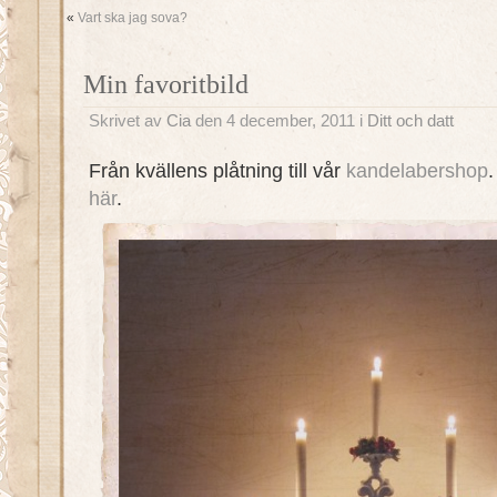
«
Vart ska jag sova?
Min favoritbild
Skrivet av
Cia
den 4 december, 2011 i
Ditt och datt
Från kvällens plåtning till vår
kandelabershop
.
här
.