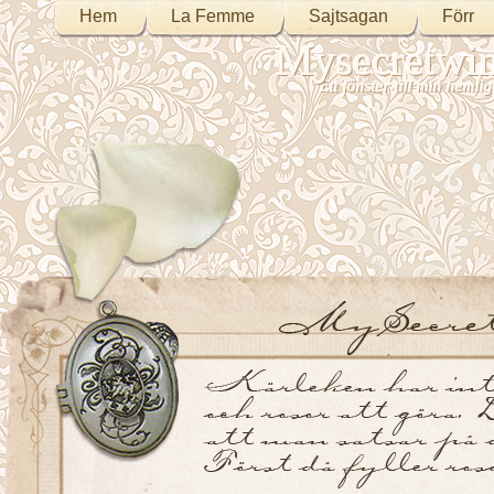
Hem
La Femme
Sajtsagan
Förr
Mysecretwi
Ett fönster till min heml