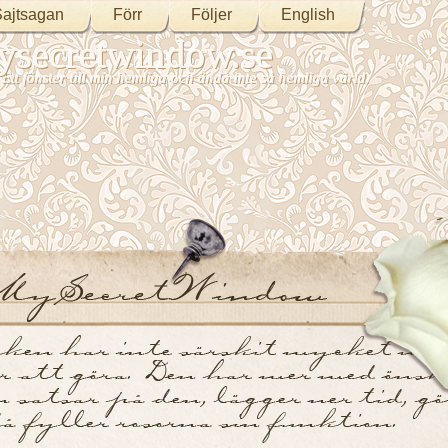
ajtsagan
Förr
Följer
English
secretwindow.se
Ett fönster till min hemliga och ändå inte så hemliga värld.