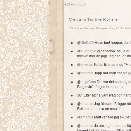
«
M ville ha öl
Veckans Twitter Kvitter
Skrivet av
Cia
den 18 september, 2011 i
Twitt
@
Steffe70
Have fun! hoppas du sl
@
ejvopejvo
@dabadoo_se Ja du de
mycket mer än jag! Jag har lidit 
@
blixman
Kollat film jag med "Fri
@
smamie
Japp har varit där två gg
@
LilijaCom
Det var det som tog d
Bloglovin' hänger inte med.
#
38° Efter att ha varit iväg och hand
@
smamie
Jag älskade Brügge när 
Rekommenderar en resa.
#
@
smamie
Matt kanske jag skulle
@
smamie
Ja om jag hade det i lä
knappt tort på den tiden. Oftast fu