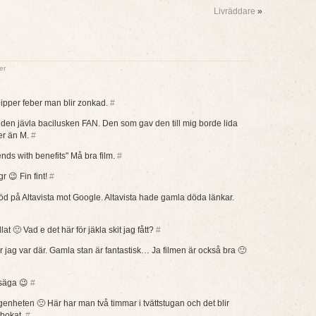
Livräddare
»
er
ipper feber man blir zonkad.
#
n jävla bacilusken FAN. Den som gav den till mig borde lida
mer än M.
#
ends with benefits" Må bra film.
#
r 😉 Fin fint!
#
öd på Altavista mot Google. Altavista hade gamla döda länkar.
lat 🙁 Vad e det här för jäkla skit jag fått?
#
jag var där. Gamla stan är fantastisk… Ja filmen är också bra 🙂
 säga 😉
#
genheten 🙁 Här har man två timmar i tvättstugan och det blir
llbokat.
#