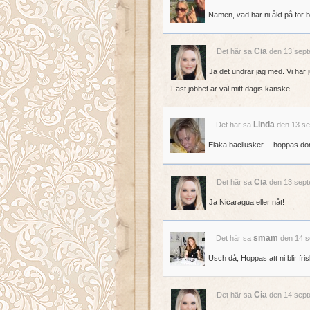
Nämen, vad har ni åkt på för b
Cia
Det här sa
den 13 sept
Ja det undrar jag med. Vi har
Fast jobbet är väl mitt dagis kanske.
Linda
Det här sa
den 13 se
Elaka bacilusker… hoppas do
Cia
Det här sa
den 13 sept
Ja Nicaragua eller nåt!
smäm
Det här sa
den 14 s
Usch då, Hoppas att ni blir fri
Cia
Det här sa
den 14 sept