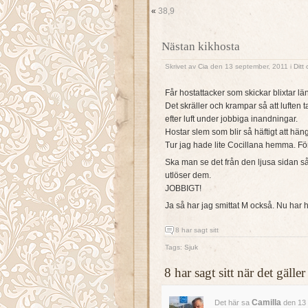
«
38,9
Nästan kikhosta
Skrivet av
Cia
den 13 september, 2011 i
Ditt
Får hostattacker som skickar blixtar l
Det skräller och krampar så att luften 
efter luft under jobbiga inandningar.
Hostar slem som blir så häftigt att häng
Tur jag hade lite Cocillana hemma. För
Ska man se det från den ljusa sidan så
utlöser dem.
JOBBIGT!
Ja så har jag smittat M också. Nu har 
8 har sagt sitt
Tags:
Sjuk
8 har sagt sitt när det gäl
Camilla
Det här sa
den 13 