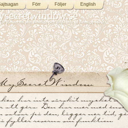
ajtsagan
Förr
Följer
English
secretwindow.se
Ett fönster till min hemliga och ändå inte så hemliga värld.