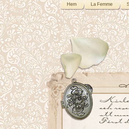
Hem
La Femme
S
My