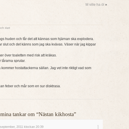
M ville ha öl
»
 och datt
ängs huden och får det att kännas som hjärnan ska explodera.
tar slut och det känns som jag ska kvävas. Väser när jag kippar
er över toaletten med risk att kräkas.
 tårarna sprutar.
 kommer hostattackerna sällan. Jag vet inte riktigt vad som
han feber och mår som en sur disktrasa.
ler mina tankar om “Nästan kikhosta”
1
september, 2011 klockan 20:39