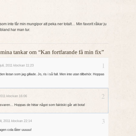
om inte får min mungipor att peka ner totalt… Min favorit råkar ju
Ibland har man tur.
er mina tankar om “Kan fortfarande få min fix”
1
uli, 2011 klockan 11:23
en listan som jag gillade. Jo, ris i så fall. Men inte utan tillbehör. Hoppas
2
 2011 klockan 16:06
vsvaren… Hoppas de hittar något som faktiskt går att bota!
3
li, 2011 klockan 22:14
gen cola låter uuuuu!