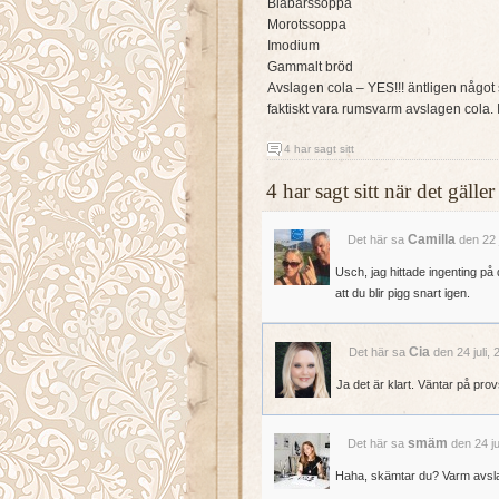
Blåbärssoppa
Morotssoppa
Imodium
Gammalt bröd
Avslagen cola – YES!!! äntligen något s
faktiskt vara rumsvarm avslagen cola. 
4 har sagt sitt
4 har sagt sitt när det gäll
Camilla
Det här sa
den 22 j
Usch, jag hittade ingenting på d
att du blir pigg snart igen.
Cia
Det här sa
den 24 juli,
Ja det är klart. Väntar på pro
smäm
Det här sa
den 24 ju
Haha, skämtar du? Varm avsla