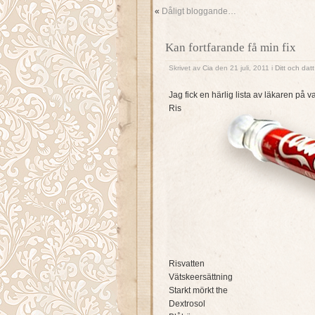
«
Dåligt bloggande…
Kan fortfarande få min fix
Skrivet av
Cia
den 21 juli, 2011 i
Ditt och datt
Jag fick en härlig lista av läkaren på v
Ris
Risvatten
Vätskeersättning
Starkt mörkt the
Dextrosol