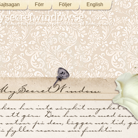
ajtsagan
Förr
Följer
English
secretwindow.se
Ett fönster till min hemliga och ändå inte så hemliga värld.