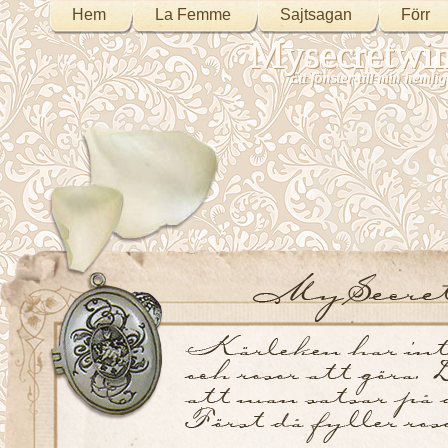
Hem
La Femme
Sajtsagan
Förr
Mysecretwi
Ett fönster till min heml