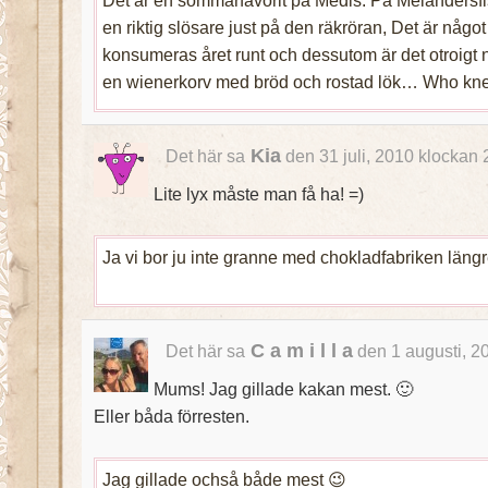
en riktig slösare just på den räkröran, Det är någo
konsumeras året runt och dessutom är det otroigt n
en wienerkorv med bröd och rostad lök… Who kn
Kia
Det här sa
den 31 juli, 2010 klockan 
Lite lyx måste man få ha! =)
Ja vi bor ju inte granne med chokladfabriken längr
C a m i l l a
Det här sa
den 1 augusti, 2
Mums! Jag gillade kakan mest. 🙂
Eller båda förresten.
Jag gillade ochså både mest 😉