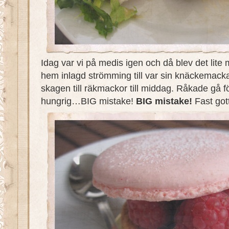
Idag var vi på medis igen och då blev det lite
hem inlagd strömming till var sin knäckemacka 
skagen till räkmackor till middag. Råkade gå f
hungrig…BIG mistake!
BIG mistake!
Fast go