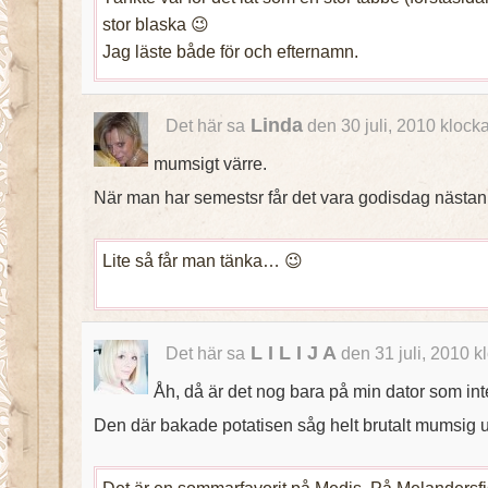
stor blaska 😉
Jag läste både för och efternamn.
Linda
Det här sa
den 30 juli, 2010 klock
mumsigt värre.
När man har semestsr får det vara godisdag nästan 
Lite så får man tänka… 😉
L I L I J A
Det här sa
den 31 juli, 2010 k
Åh, då är det nog bara på min dator som in
Den där bakade potatisen såg helt brutalt mumsig u
Det är en sommarfavorit på Medis. På Melandersfi