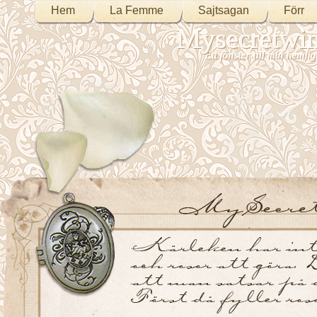
Hem
La Femme
Sajtsagan
Förr
Mysecretwi
Ett fönster till min heml