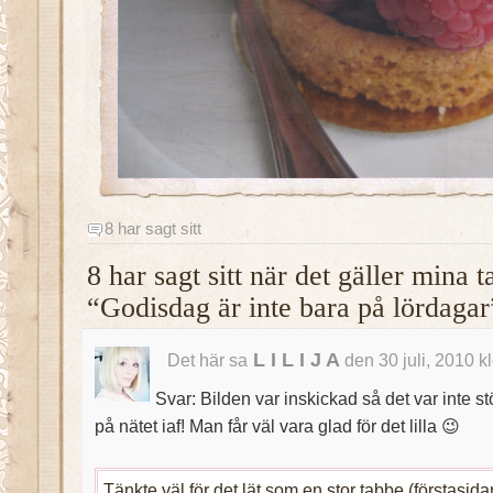
8 har sagt sitt
8 har sagt sitt när det gäller mina 
“Godisdag är inte bara på lördagar
L I L I J A
Det här sa
den 30 juli, 2010 k
Svar: Bilden var inskickad så det var inte s
på nätet iaf! Man får väl vara glad för det lilla 😉
Tänkte väl för det lät som en stor tabbe (förstasid