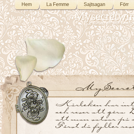
Hem
La Femme
Sajtsagan
Förr
Mysecretwi
Ett fönster till min heml