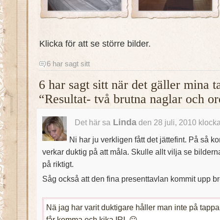
Klicka för att se större bilder.
6 har sagt sitt
6 har sagt sitt när det gäller mina 
“Resultat- två brutna naglar och o
Linda
Det här sa
den 28 juli, 2010 klock
Ni har ju verkligen fått det jättefint. På så k
verkar duktig på att måla. Skulle allt vilja se bilderna
på riktigt.
Såg också att den fina presenttavlan kommit upp br
Nä jag har varit duktigare håller man inte på tapp
får komma och kika IRL 😛