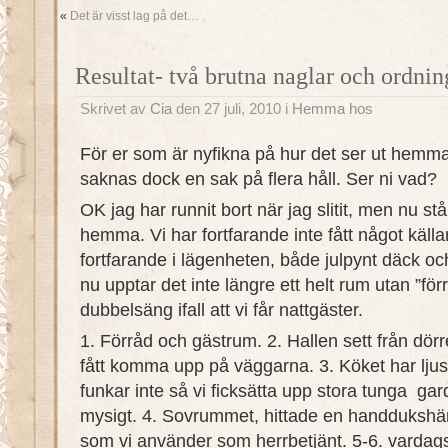
«
Det är visst lag på det…
Resultat- två brutna naglar och ordnin
Skrivet av
Cia
den 27 juli, 2010 i
Hemma hos
För er som är nyfikna på hur det ser ut hemm
saknas dock en sak på flera håll. Ser ni vad?
OK jag har runnit bort när jag slitit, men nu står
hemma. Vi har fortfarande inte fått något källar
fortfarande i lägenheten, både julpynt däck 
nu upptar det inte längre ett helt rum utan ”för
dubbelsäng ifall att vi får nattgäster.
1. Förråd och gästrum. 2. Hallen sett från dörr
fått komma upp på väggarna. 3. Köket har lju
funkar inte så vi ficksätta upp stora tunga gar
mysigt. 4. Sovrummet, hittade en handdukshä
som vi använder som herrbetjänt. 5-6. vardags