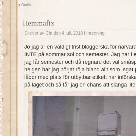
«
Godis
Hemmafix
Skrivet av
Cia
den 4 juli, 2010 i
Inredning
Jo jag är en väldigt trist bloggerska för närva
INTE på sommar sol och semester. Jag har fle
jag får semester och då regnard det väl smås
helgen har jag börjat röja bland allt som legat
lådor med plats för utbytbar etikett har införska
på läget och så får jag en chans att slänga lite