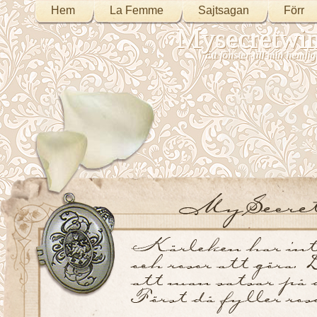
Hem
La Femme
Sajtsagan
Förr
Mysecretwi
Ett fönster till min heml