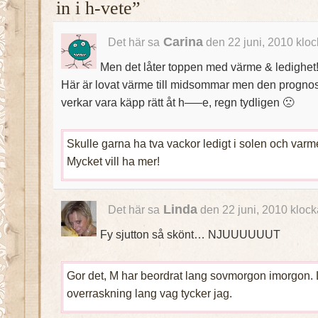
in i h-vete”
Carina
Det här sa
den 22 juni, 2010 klo
Men det låter toppen med värme & ledighet
Här är lovat värme till midsommar men den progno
verkar vara käpp rätt åt h—–e, regn tydligen 🙁
Skulle garna ha tva vackor ledigt i solen och varm
Mycket vill ha mer!
Linda
Det här sa
den 22 juni, 2010 kloc
Fy sjutton så skönt… NJUUUUUUT
Gor det, M har beordrat lang sovmorgon imorgon. 
overraskning lang vag tycker jag.