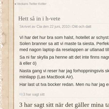
«
Veckans Twitter Kvitter
Hett så in i h-vete
Skrivet av
Cia
den 22 juni, 2010 i
Ditt och datt
Vi har det hur bra som halst, hotellet ar schyst
Solen branner sa att vi maste ta siesta. Perfekt
med nagon laptop da reselappen ar utlanad till
Sa ni far skylla pa henne att det inte finns nag
ä eller ö)
Nasta gang vi reser har jag forhoppningsvis sk
minilapp (Las MacBook Air).
Har last ut tva bocker redan. Men nu har jag en
3 har sagt sitt
3 har sagt sitt när det gäller mina 