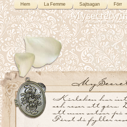
Hem
La Femme
Sajtsagan
Förr
Mysecretwi
Ett fönster till min heml