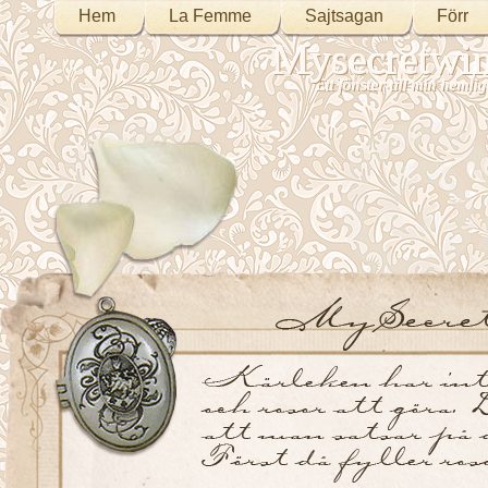
Hem
La Femme
Sajtsagan
Förr
Mysecretwi
Ett fönster till min heml