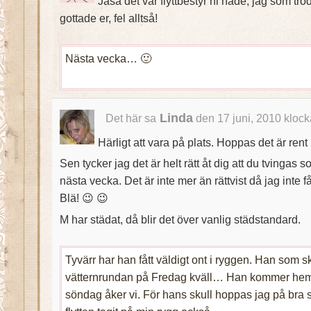
Jaså det var flyttbestyr ni hade, jag som trod
gottade er, fel alltså!
Nästa vecka… 🙂
Linda
Det här sa
den 17 juni, 2010 klock
Härligt att vara på plats. Hoppas det är re
Sen tycker jag det är helt rätt åt dig att du tvingas 
nästa vecka. Det är inte mer än rättvist då jag inte 
Blä! 😉 😉
M har städat, då blir det över vanlig städstandard.
Tyvärr har han fått väldigt ont i ryggen. Han som s
vätternrundan på Fredag kväll… Han kommer hem
söndag åker vi. För hans skull hoppas jag på bra