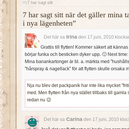
7 har sagt sitt
7 har sagt sitt när det gäller mina 
i nya lägenheten”
Irina
Det här sa
den 17 juni, 2010 klocka
Grattis till flytten! Kommer säkert att kännas
börjar funka och besticken dyker upp. 🙂 Next time:
Mina banankartonger är bl. a. märkta med ”hushåll
”hårspray & nagellack” för att flytten skulle orsaka 
Nja nu blev det packpanik har inte lika mycket ”friti
med. Men flytten från nya stället tillbaks till gamla
redan nu 😉
Carina
Det här sa
den 17 juni, 2010 kloc