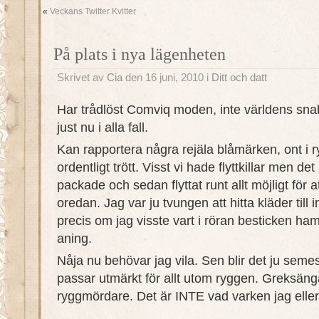
«
Veckans Twitter Kvitter
På plats i nya lägenheten
Skrivet av
Cia
den 16 juni, 2010 i
Ditt och datt
Har trådlöst Comviq moden, inte världens sn
just nu i alla fall.
Kan rapportera några rejäla blåmärken, ont i r
ordentligt trött. Visst vi hade flyttkillar men det
packade och sedan flyttat runt allt möjligt för at
oredan. Jag var ju tvungen att hitta kläder till
precis om jag visste vart i röran besticken h
aning.
Nåja nu behövar jag vila. Sen blir det ju semes
passar utmärkt för allt utom ryggen. Greksänga
ryggmördare. Det är INTE vad varken jag elle