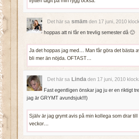
flytten tagit på min rygg också.
smäm
Det här sa
den 17 juni, 2010 kloc
hoppas att ni får en trevlig semester då 🙂
Ja det hoppas jag med… Man får göra det bästa av
bli mer än nöjda. OFTAST…
Linda
Det här sa
den 17 juni, 2010 kloc
Fast egentligen önskar jag ju er en riktigt
jag är GRYMT avundsjuk!!!)
Själv är jag grymt avis på min kollega som drar till
veckor…