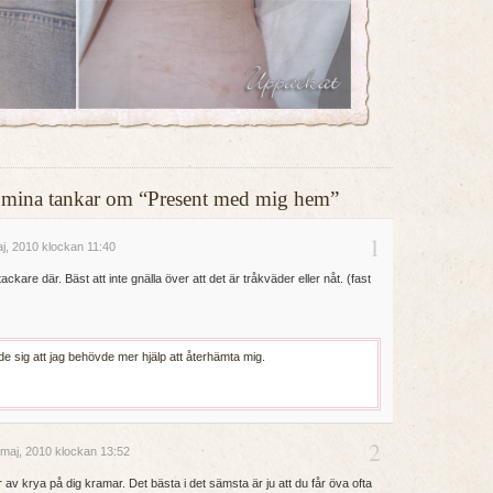
ler mina tankar om “Present med mig hem”
1
j, 2010 klockan 11:40
ckare där. Bäst att inte gnälla över att det är tråkväder eller nåt. (fast
de sig att jag behövde mer hjälp att återhämta mig.
2
maj, 2010 klockan 13:52
 av krya på dig kramar. Det bästa i det sämsta är ju att du får öva ofta