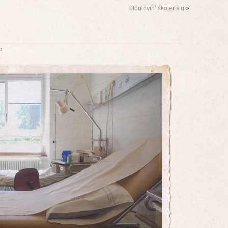
bloglovin’ sköter sig
»
t