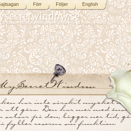
ajtsagan
Förr
Följer
English
secretwindow.se
Ett fönster till min hemliga och ändå inte så hemliga värld.