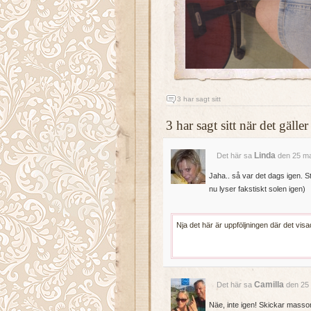
3 har sagt sitt
3 har sagt sitt när det gäl
Linda
Det här sa
den 25 ma
Jaha.. så var det dags igen. Sta
nu lyser fakstiskt solen igen)
Nja det här är uppföljningen där det visa
Camilla
Det här sa
den 25 
Näe, inte igen! Skickar massor