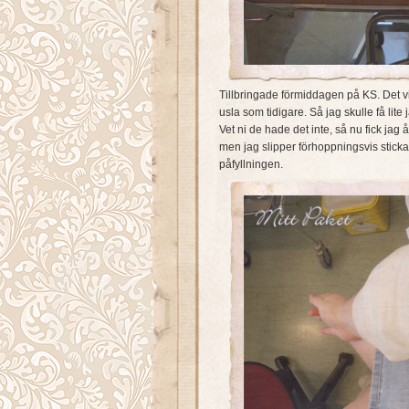
Tillbringade förmiddagen på KS. Det vi
usla som tidigare. Så jag skulle få lite
Vet ni de hade det inte, så nu fick jag
men jag slipper förhoppningsvis sticka 
påfyllningen.