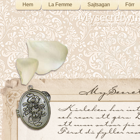
Hem
La Femme
Sajtsagan
Förr
Mysecretwi
Ett fönster till min heml