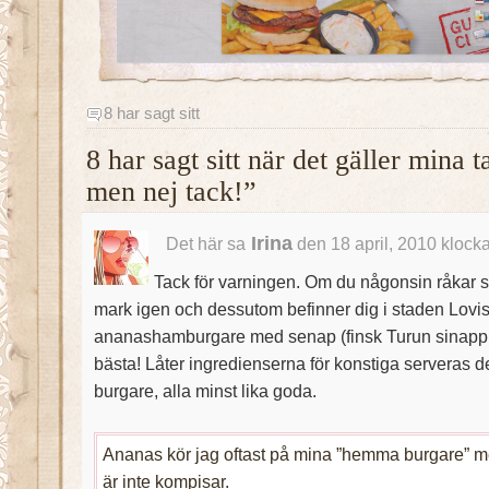
8 har sagt sitt
8 har sagt sitt när det gäller mina
men nej tack!”
Irina
Det här sa
den 18 april, 2010 klock
Tack för varningen. Om du någonsin råkar sl
mark igen och dessutom befinner dig i staden Lovi
ananashamburgare med senap (finsk Turun sinappi)
bästa! Låter ingredienserna för konstiga serveras de
burgare, alla minst lika goda.
Ananas kör jag oftast på mina ”hemma burgare” 
är inte kompisar.