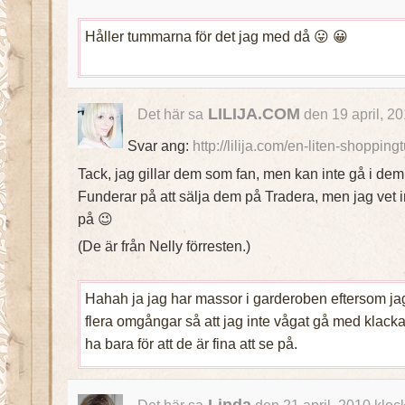
Håller tummarna för det jag med då 😛 😀
LILIJA.COM
Det här sa
den 19 april, 2
Svar ang:
http://lilija.com/en-liten-shoppingt
Tack, jag gillar dem som fan, men kan inte gå i dem 
Funderar på att sälja dem på Tradera, men jag vet int
på 😉
(De är från Nelly förresten.)
Hahah ja jag har massor i garderoben eftersom jag h
flera omgångar så att jag inte vågat gå med klack
ha bara för att de är fina att se på.