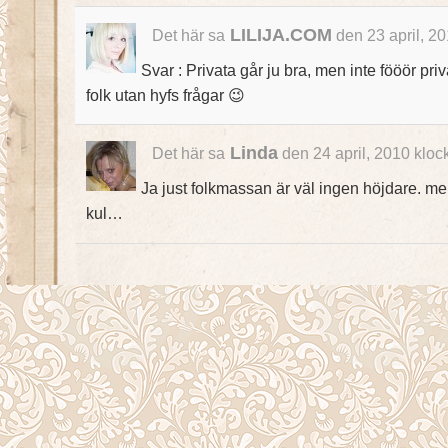
LILIJA.COM
Det här sa
den 23 april, 2
Svar : Privata går ju bra, men inte fööör pri
folk utan hyfs frågar 😉
Linda
Det här sa
den 24 april, 2010 kloc
Ja just folkmassan är väl ingen höjdare. m
kul…