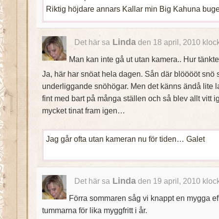
Riktig höjdare annars Kallar min Big Kahuna buge
Linda
Det här sa
den 18 april, 2010 kloc
Man kan inte gå ut utan kamera.. Hur tänkt
Ja, här har snöat hela dagen. Sån där blööööt snö 
underliggande snöhögar. Men det känns ändå lite lag
fint med bart på många ställen och så blev allt vitt i
mycket tinat fram igen…
Jag går ofta utan kameran nu för tiden… Galet
Linda
Det här sa
den 19 april, 2010 kloc
Förra sommaren såg vi knappt en mygga ef
tummarna för lika myggfritt i år.