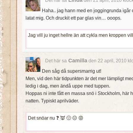
Linda
Det här sa
den 21 april, 2010 kloc
Haha.. jag hann med en joggingrunda igår 
latat mig. Och druckit ett par glas vin… ooops.
Jag vill ju inget hellre än att cykla men kroppen vil
Camilla
Det här sa
den 22 april, 2010 kl
Den såg då supersmarrig ut!
Men, vid den här tidpunkten är det mer lämpligt med 
ledig i dag, men ändå uppe med tuppen.
Hoppas ni inte fått en massa snö i Stockholm, här h
natten. Typiskt aprilväder.
Det snöar nu ❓ 👿 🙁 😐 😡