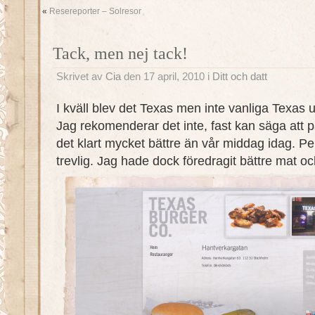
«
Resereporter – Solresor
Tack, men nej tack!
Skrivet av
Cia
den 17 april, 2010 i
Ditt och datt
I kväll blev det Texas men inte vanliga Texas 
Jag rekomenderar det inte, fast kan säga att 
det klart mycket bättre än vår middag idag. Pers
trevlig. Jag hade dock föredragit bättre mat oc