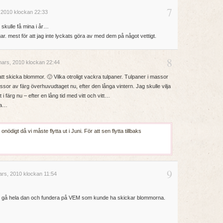
7
 2010 klockan 22:33
g skulle få mina i år…
. mest för att jag inte lyckats göra av med dem på något vettigt.
8
ars, 2010 klockan 22:44
tt skicka blommor. 🙂 Vilka otroligt vackra tulpaner. Tulpaner i massor
ssor av färg överhuvudtaget nu, efter den långa vintern. Jag skulle vilja
 i färg nu – efter en lång tid med vitt och vitt…
ka…
ödigt då vi måste flytta ut i Juni. För att sen flytta tillbaks
9
rs, 2010 klockan 11:54
h gå hela dan och fundera på VEM som kunde ha skickar blommorna.