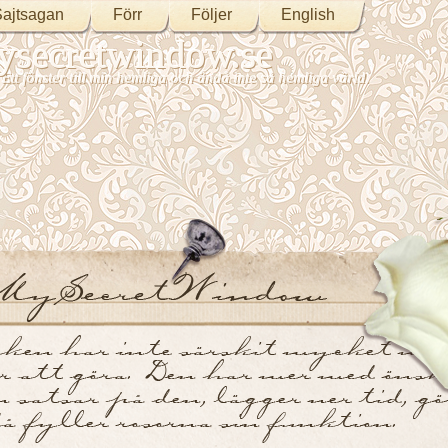
ajtsagan
Förr
Följer
English
secretwindow.se
Ett fönster till min hemliga och ändå inte så hemliga värld.