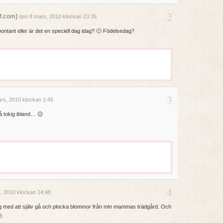
2
ff.com]
den 8 mars, 2010 klockan 23:35
pontant eller är det en speciell dag idag? 🙂 Födelsedag?
3
rs, 2010 klockan 1:45
 tokig ibland… 😉
4
, 2010 klockan 14:48
 mig med att själv gå och plocka blommor från min mammas trädgård. Och
