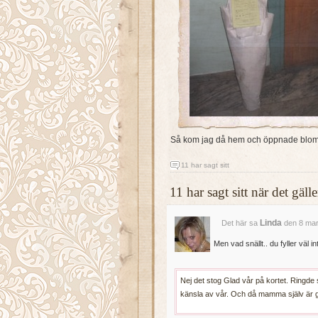
Så kom jag då hem och öppnade blom
11 har sagt sitt
11 har sagt sitt när det gä
Linda
Det här sa
den 8 mar
Men vad snällt.. du fyller väl in
Nej det stog Glad vår på kortet. Ringde 
känsla av vår. Och då mamma själv är ga