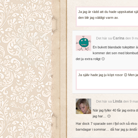
Ja jag är rädd att du hade uppskattat 
den blir jag väldigt varm av.
Carina
Det här sa
den 9 ma
En bukett blandade tulepitter är 
kommer det sen med blombud 
det ju extra roligt 🙂
Ja själv hade jag ju köpt rosor 😉 Men ja
Linda
Det här sa
den 9 mar
När jag fyller 40 får jag extra
jag har… 🙁
Har dock 7 sparade sen i fjol och så elva 
barndagar i sommar… då har jag ju ändå kv