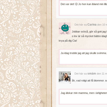
Det var det! 😉 Jo hon kan ibland min li
Carina
Det här sa
den 10 m
Jobbar också, gör så gott jag k
o lov är så mycket bättre idag!
krya på dig Cia!
Ja idag trodde jag att jag skulle svimma 
smäm
Det här sa
den 11 m
åh, vad roligt att få blommor. 
Jag älskar min mamma, men i ärligheten