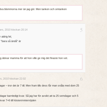
själva blommorna mer än jag gör. Men tanken och omtanken
5
rs, 2010 klockan 20:14
aldrig fel,
”bara så ändå” är
g älskar mamma för att hon ville ge mig det finaste hon vet.
6
s, 2010 klockan 22:02
 dagar – tror det är 7 till. Men fram tills dess får man snåla med dom 25
dagar barnledigt kvar. Så jag har för avsikt att ta 25 semdagar och 5
ar 7+6 till hösten/vintern/julen