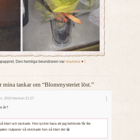
pappret. Den hemliga beundraren var
mamma
♥
!
ller mina tankar om “Blommysteriet löst.”
1
s, 2010 klockan 21:27
te år?
så klart och tackade. Hon tyckte bara att jag behövde får lite
len i tulpaner så skickade hon så klart det 😀