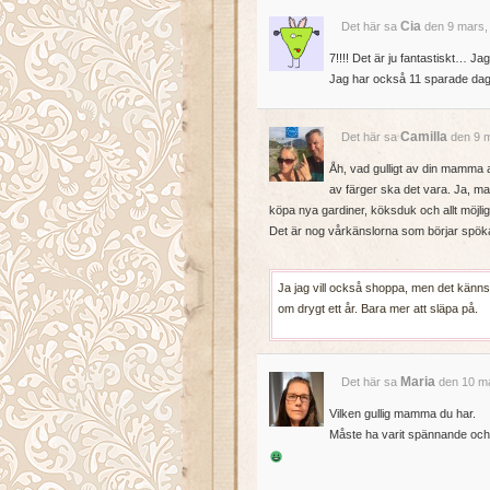
Cia
Det här sa
den 9 mars,
7!!!! Det är ju fantastiskt… Ja
Jag har också 11 sparade dagar
Camilla
Det här sa
den 9 m
Åh, vad gulligt av din mamma a
av färger ska det vara. Ja, ma
köpa nya gardiner, köksduk och allt möjligt
Det är nog vårkänslorna som börjar spö
Ja jag vill också shoppa, men det känns on
om drygt ett år. Bara mer att släpa på.
Maria
Det här sa
den 10 ma
Vilken gullig mamma du har.
Måste ha varit spännande oc