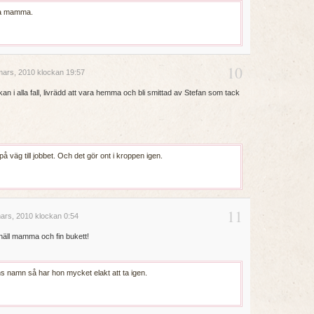
lla mamma.
10
ars, 2010 klockan 19:57
an i alla fall, livrädd att vara hemma och bli smittad av Stefan som tack
på väg till jobbet. Och det gör ont i kroppen igen.
11
ars, 2010 klockan 0:54
snäll mamma och fin bukett!
s namn så har hon mycket elakt att ta igen.