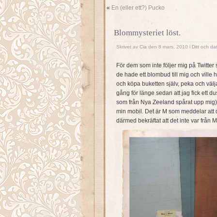
«
En (eller ett?) Pucko
Blommysteriet löst.
Skrivet av
Cia
den 8 mars, 2010 i
Ditt och dat
För dem som inte följer mig på Twitter 
de hade ett blombud till mig och ville h
och köpa buketten själv, peka och väl
gång för länge sedan att jag fick ett 
som från Nya Zeeland spårat upp mig). Nå
min mobil. Det är M som meddelar att d
därmed bekräftat att det inte var från