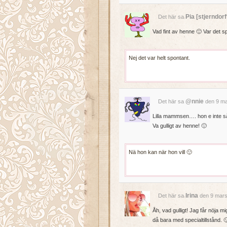
Pia [stjerndor
Det här sa
Vad fint av henne 🙂 Var det s
Nej det var helt spontant.
@nnie
Det här sa
den 9 ma
Lilla mammsen…. hon e inte så
Va gulligt av henne! 🙂
Nä hon kan när hon vill 🙂
Irina
Det här sa
den 9 mars
Åh, vad gulligt! Jag får nöja
då bara med specialtillstånd. 