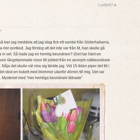
Lustfyllt?
»
t
så kan jag meddela att jag idag fick ett samtal från Söderhallarna,
a min portkod. Jag förstog att det inte var från M, han skulle gå
ja ni vet. Så hade jag en hemlig beundrare? (Det har hänt en
dussin långstammade rosor till jobbet från en anonym nätbeundrare
ja det skulle väl visa sig tänkte jag. Vid 15-tiden piper det till i
et stod en bukett med blommor utanför dörren till mig. Det var
 M. Mysteriet med ”min hemliga beundrare tätnade”