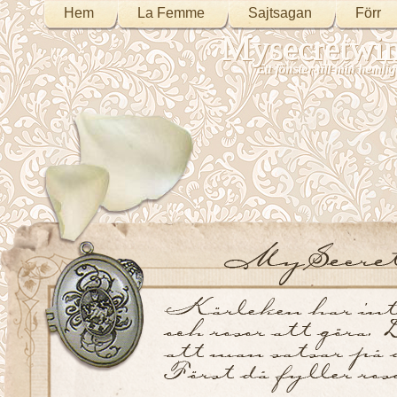
Hem
La Femme
Sajtsagan
Förr
Mysecretwi
Ett fönster till min heml