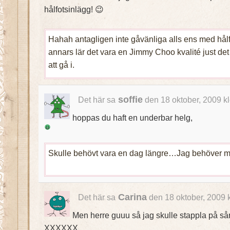
hålfotsinlägg! 😉
Hahah antagligen inte gåvänliga alls ens med hålf
annars lär det vara en Jimmy Choo kvalité just de
att gå i.
soffie
Det här sa
den 18 oktober, 2009 k
hoppas du haft en underbar helg,
Skulle behövt vara en dag längre…Jag behöver 
Carina
Det här sa
den 18 oktober, 2009 
Men herre guuu så jag skulle stappla på så
XXXXXX,