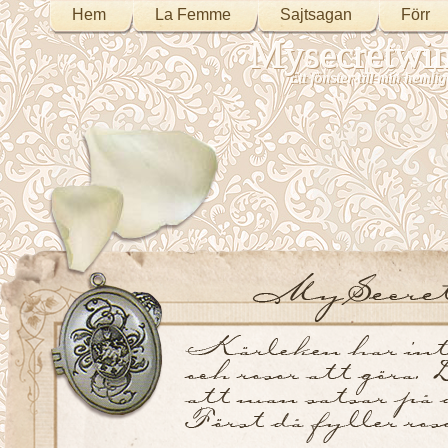
Hem
La Femme
Sajtsagan
Förr
Mysecretwi
Ett fönster till min heml