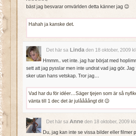
bäst jag besvarar omvärlden detta känner jag 😉
Hahah ja kanske det.
Linda
Det här sa
den 18 oktober, 2009 k
Hmmm.. vet inte. jag har börjat med hoplim
sett att jag pysslar men inte undrat vad jag gör. Jag t
sker utan hans vetskap. Tror jag…
Vad har du för idéer…Säger tjejen som är så nyfike
vänta till 1 dec det är julåååångt dit 😉
Anne
Det här sa
den 18 oktober, 2009 kl
Du, jag kan inte se vissa bilder eller filmer