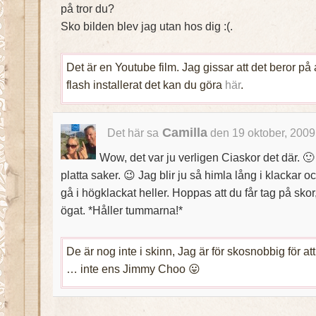
på tror du?
Sko bilden blev jag utan hos dig :(.
Det är en Youtube film. Jag gissar att det beror på a
flash installerat det kan du göra
här
.
Camilla
Det här sa
den 19 oktober, 2009
Wow, det var ju verligen Ciaskor det där. 
platta saker. 😉 Jag blir ju så himla lång i klackar o
gå i högklackat heller. Hoppas att du får tag på skor,
ögat. *Håller tummarna!*
De är nog inte i skinn, Jag är för skosnobbig för at
… inte ens Jimmy Choo 😛