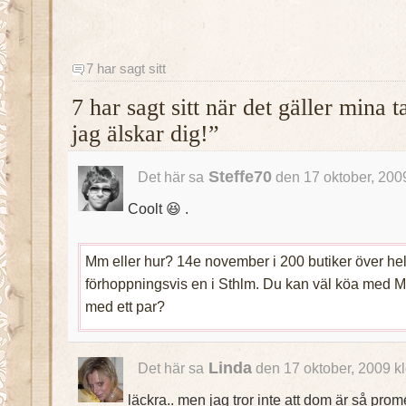
7 har sagt sitt
7 har sagt sitt när det gäller min
jag älskar dig!”
Steffe70
Det här sa
den 17 oktober, 200
Coolt 😆 .
Mm eller hur? 14e november i 200 butiker över hel
förhoppningsvis en i Sthlm. Du kan väl köa med M
med ett par?
Linda
Det här sa
den 17 oktober, 2009 k
läckra.. men jag tror inte att dom är så pro