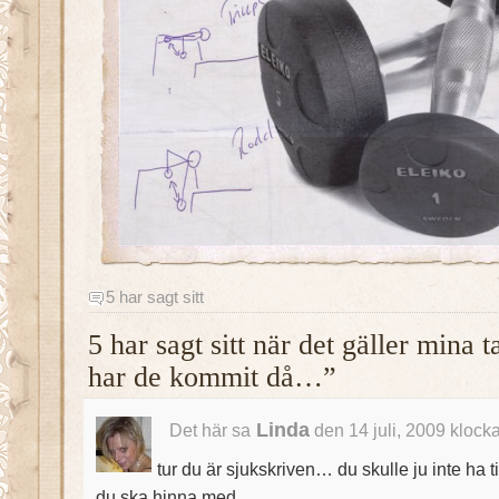
5 har sagt sitt
5 har sagt sitt när det gäller mina 
har de kommit då…”
Linda
Det här sa
den 14 juli, 2009 klock
tur du är sjukskriven… du skulle ju inte ha t
du ska hinna med…