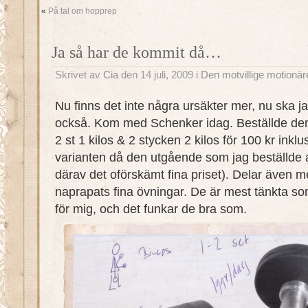
«
På tal om hopprep
Ja så har de kommit då…
Skrivet av
Cia
den 14 juli, 2009 i
Den motvillige motionär
Nu finns det inte några ursäkter mer, nu ska jag
också. Kom med Schenker idag. Beställde de
2 st 1 kilos & 2 stycken 2 kilos för 100 kr inklu
varianten då den utgående som jag beställde a
därav det oförskämt fina priset). Delar även 
naprapats fina övningar. De är mest tänkta s
för mig, och det funkar de bra som.