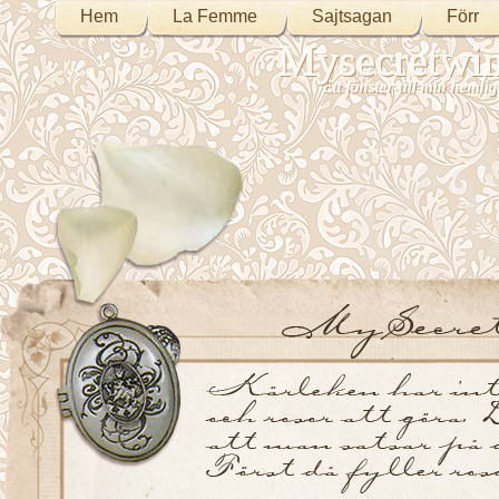
Hem
La Femme
Sajtsagan
Förr
Mysecretwi
Ett fönster till min heml