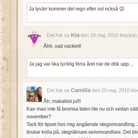
Ja tyvärr kommer det regn efter sol också 😉
Kia
Det här sa
den 20 maj, 2010 klockan
Åhh, vad vackert!
Ja jag var lika lycklig förra året när de dök upp…
Camilla
Det här sa
den 20 maj, 2010 klo
Åh, makalöst ju!!!
Kan man inte få bromsa tiden lite nu och sedan sät
november?
Tack för tipset hos mig angående stegomvandling. J
brukar kolla på, stegräknare.se/omvandlare. Det bl