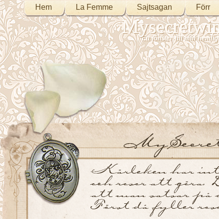
Hem
La Femme
Sajtsagan
Förr
Mysecretwi
Ett fönster till min heml