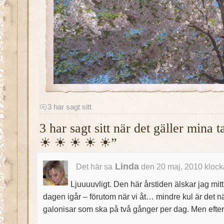
3 har sagt sitt
3 har sagt sitt när det gäller min
☀ ☀ ☀ ☀ ☀”
Linda
Det här sa
den 20 maj, 2010 klock
Ljuuuuvligt. Den här årstiden älskar jag mitt
dagen igår – förutom när vi åt… mindre kul är det nä
galonisar som ska på två gånger per dag. Men eft